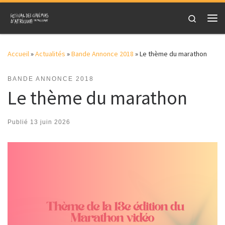
Skip to content
Search
Me
Accueil
»
Actualités
»
Bande Annonce 2018
»
Le thème du marathon
BANDE ANNONCE 2018
Le thème du marathon
Publié
13 juin 2026