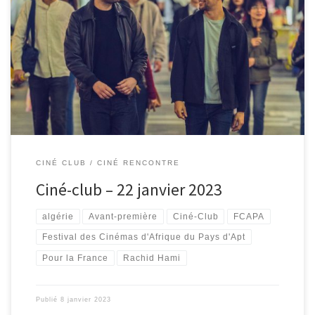
Avant-première « Pour la France » en présence du réalisateur
Rachid Hami, le dimanche 22 janvier 2023 à 16h00
CINÉ CLUB / CINÉ RENCONTRE
Ciné-club – 22 janvier 2023
algérie
Avant-première
Ciné-Club
FCAPA
Festival des Cinémas d'Afrique du Pays d'Apt
Pour la France
Rachid Hami
Publié
8 janvier 2023