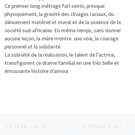
Ce premier long métrage fait sentir, presque
physiquement, la gravité des clivages raciaux, du
dénuement matériel et moral et de la violence de la
société sud-africaine. En même temps, sans donner
aucune leçon, la mère montre une voie, le courage
personnel et la solidarité.
La sobriété de la réalisation, le talent de l’actrice,
transfigurent ce drame familial en une très belle et
émouvante histoire d’amour.
Parcourir les articles
Article précédent
Ar
« TEZA » DE HAILE GERIMA
« TRIOMF » DE MIKAEL RAEBURN