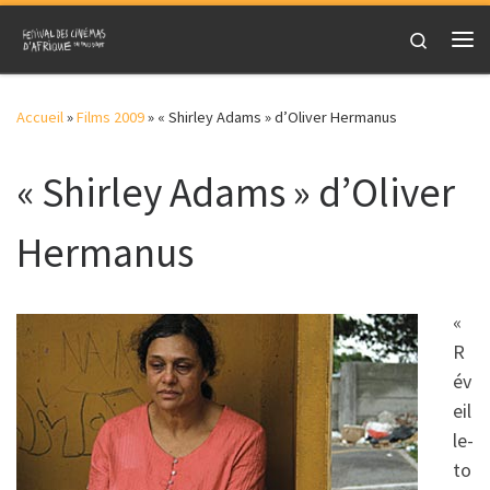
Skip to content
Search
Me
Accueil
»
Films 2009
»
« Shirley Adams » d’Oliver Hermanus
« Shirley Adams » d’Oliver
Hermanus
«
R
év
eil
le-
to