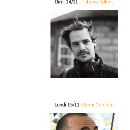
Dim. 14/11 :
Teboho Edkins
Lundi 15/11 :
Berni Goldblat