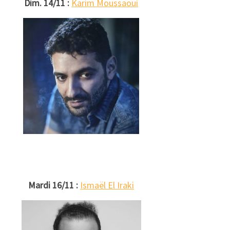
Dim. 14/11 :
Karim Moussaoui
Mardi 16/11 :
Ismaël El Iraki