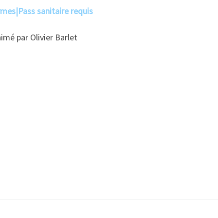
rmes
|
Pass sanitaire requi
s
imé par Olivier Barlet