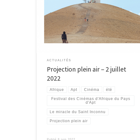
Le samedi 2 juillet à 21h45, au Jardin Public à Apt.
PROJECTION GRATUITE Organisée par […]
ACTUALITÉS
Projection plein air – 2 juillet
2022
Afrique
Apt
Cinéma
été
Festival des Cinémas d'Afrique du Pays
d'Apt
Le miracle du Saint Inconnu
Projection plein air
Publié
8 juin 2022