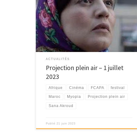
Le samedi 1 juillet à 21h45, au Jardin Public à Apt.
PROJECTION GRATUITE Organisée par […]
ACTUALITÉS
Projection plein air – 1 juillet
2023
Afrique
Cinéma
FCAPA
festival
Maroc
Myopia
Projection plein air
Sana Akroud
Publié
21 juin 2023