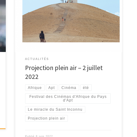
Le samedi 2 juillet à 21h45, au Jardin Public à Apt.
PROJECTION GRATUITE Organisée par […]
ACTUALITÉS
Projection plein air – 2 juillet
2022
Afrique
Apt
Cinéma
été
Festival des Cinémas d'Afrique du Pays
d'Apt
Le miracle du Saint Inconnu
Projection plein air
Publié
8 juin 2022