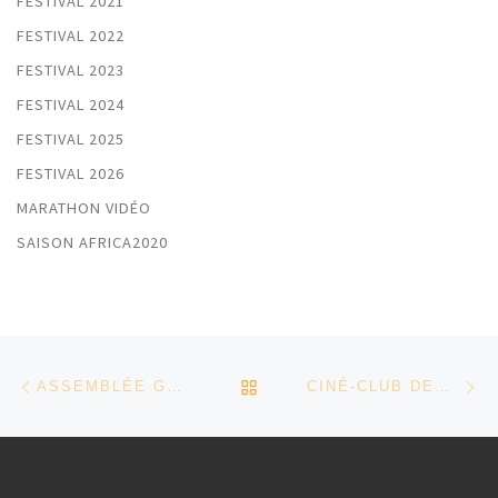
FESTIVAL 2021
FESTIVAL 2022
FESTIVAL 2023
FESTIVAL 2024
FESTIVAL 2025
FESTIVAL 2026
MARATHON VIDÉO
SAISON AFRICA2020
Parcourir les articles
Article précédent
Ar
RETOUR À LA LISTE DES
ASSEMBLÉE GÉNÉRALE DU 6 MARS
CINÉ-CLUB DEPUIS CHEZ VOUS