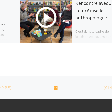
Rencontre avec 
Loup Amselle,
anthropologue
 les
ème
C’est dans le cadre de
mas
la saison Africa2020 que
d’Apt,
avons voulu amorcer no
tournée dans les village
la communauté de
communes par […]
RETOUR À LA LISTE DES
SKYPE]
[CI