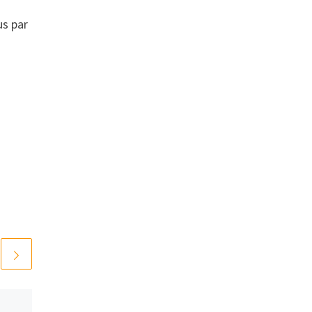
s par
Publié
7 janvier 2021