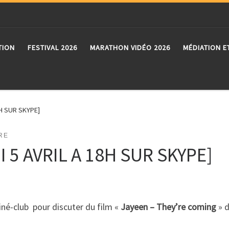
TION
FESTIVAL 2026
MARATHON VIDÉO 2026
MÉDIATION E
8H SUR SKYPE]
RE
 5 AVRIL A 18H SUR SKYPE]
ciné-club pour discuter du film «
Jayeen – They’re coming
» 