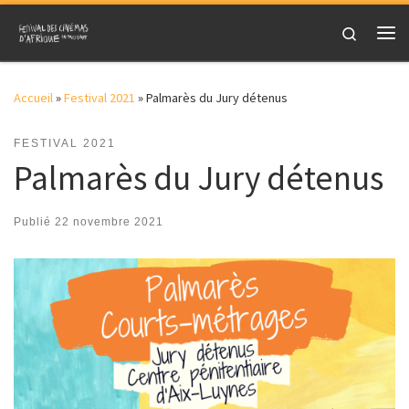
Skip to content
Search
Me
Accueil
»
Festival 2021
»
Palmarès du Jury détenus
FESTIVAL 2021
Palmarès du Jury détenus
Publié
22 novembre 2021