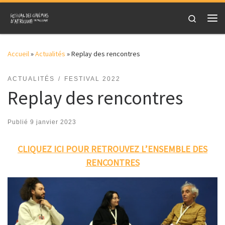
Skip to content
Search
Me
Accueil
»
Actualités
»
Replay des rencontres
ACTUALITÉS
FESTIVAL 2022
Replay des rencontres
Publié
9 janvier 2023
CLIQUEZ ICI POUR RETROUVEZ L’ENSEMBLE DES
RENCONTRES