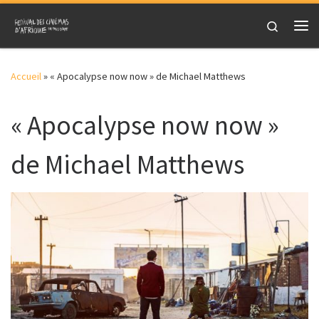
Skip to content
Search
Me
Accueil
»
« Apocalypse now now » de Michael Matthews
« Apocalypse now now »
de Michael Matthews