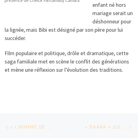
présence de Cheick Fantamady Camara
enfant né hors
mariage serait un
déshonneur pour
la lignée, mais Bibi est désigné par son père pour lui
succéder.
Film populaire et politique, drôle et dramatique, cette
saga familiale met en scène le conflit des générations
et mène une réflexion sur l’évolution des traditions.
Parcourir les articles
Article précédent
Ar
« L’HOMME DE CENDRES » DE NOURI BOUZID
« BAARA » (LE TRAVAIL) DE SOULEYMANE CISSÉ