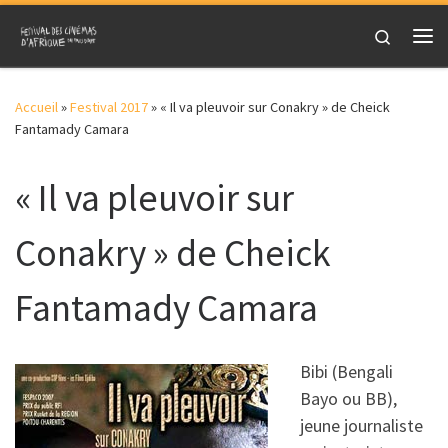
Skip to content
Search
Me
Accueil
»
Festival 2017
»
« Il va pleuvoir sur Conakry » de Cheick
Fantamady Camara
« Il va pleuvoir sur
Conakry » de Cheick
Fantamady Camara
Bibi (Bengali
Bayo ou BB),
jeune journaliste