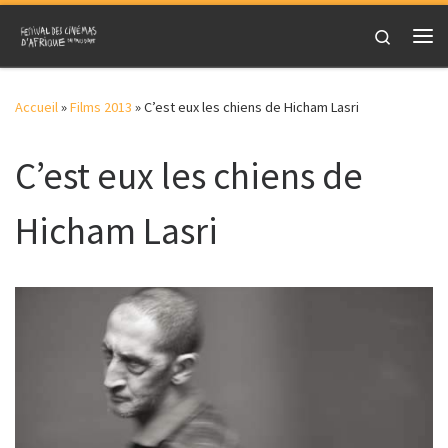
Skip to content
Search
Me
Accueil
»
Films 2013
»
C’est eux les chiens de Hicham Lasri
C’est eux les chiens de
Hicham Lasri