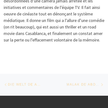
désordonnées d’une caméra jamais arrêtée et les
initiatives et commentaires de l’équipe TV. Il fait ainsi
oeuvre de cinéaste tout en dénonçant le système
médiatique. Il donne un film qui a l’allure d’une comédie
(on rit beaucoup), qui est aussi un thriller et un road
movie dans Casablanca, et finalement un constat amer
sur la perte ou l’effacement volontaire de la mémoire.
Parcourir les articles
Article précédent
Ar
DIE WELT DE ALEX PITSTRA
MALAK DE ABDESLAM KELAI