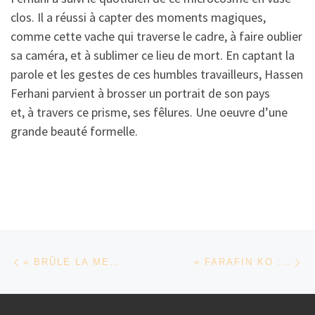
clos. Il a réussi à capter des moments magiques,
comme cette vache qui traverse le cadre, à faire oublier
sa caméra, et à sublimer ce lieu de mort. En captant la
parole et les gestes de ces humbles travailleurs, Hassen
Ferhani parvient à brosser un portrait de son pays
et, à travers ce prisme, ses fêlures. Une oeuvre d’une
grande beauté formelle.
Parcourir les articles
Article précédent
Ar
« BRÛLE LA MER » DE NATHALIE NAMBOT ET MAKI BERCHACHE
« FARAFIN KO : UNE COUR ENTRE DEUX MONDES » DE CHLOÉ AÏCHA BORO, CLAUDE LETTERIER ET VINCENT SCHMITT