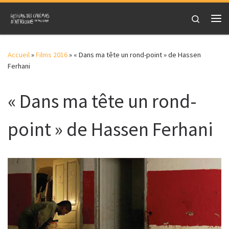
Skip to content
Search
Me
Accueil
»
Films 2016
»
« Dans ma tête un rond-point » de Hassen
Ferhani
« Dans ma tête un rond-
point » de Hassen Ferhani