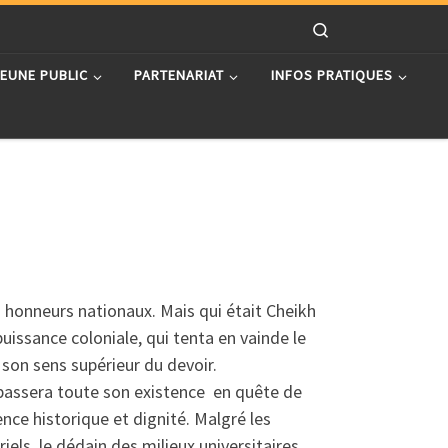
Search
JEUNE PUBLIC
PARTENARIAT
INFOS PRATIQUES
es honneurs nationaux. Mais qui était Cheikh
uissance coloniale, qui tenta en vainde le
 son sens supérieur du devoir.
l passera toute son existence en quête de
ence historique et dignité. Malgré les
ls, le dédain des milieux universitaires