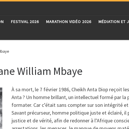
ON
FESTIVAL 2026
MARATHON VIDÉO 2026
MÉDIATION ET 
Mbaye
ane William Mbaye
À sa mort, le 7 février 1986, Cheikh Anta Diop reçoit l
Anta ? Un homme brillant, un intellectuel formé par la p
formater. Car c’était sans compter sur son intégrité et
Savant précurseur, homme politique juste et éclairé, i
justice et de vérité, afin de redonner à l’Afrique consci
arrestations, les menaces, le manque de moyens matérie