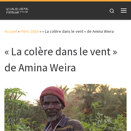
Skip to content
Search
Me
Accueil
»
Films 2016
»
« La colère dans le vent » de Amina Weira
« La colère dans le vent »
de Amina Weira