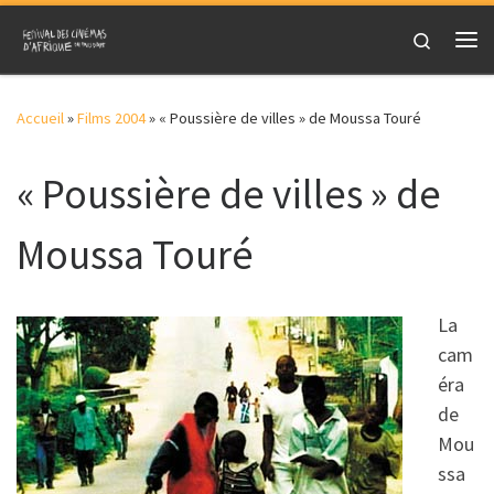
Skip to content
Search
Me
Accueil
»
Films 2004
»
« Poussière de villes » de Moussa Touré
« Poussière de villes » de
Moussa Touré
La
cam
éra
de
Mou
ssa