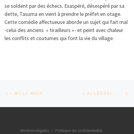
se soldent par des échecs. Exaspéré, désespéré par sa
dette, Tasuma en vient à prendre le préfet en otage.
Cette comédie affectueuse aborde un sujet qui fait mal
-celui des anciens » tirailleurs »- et peint avec chaleur
les conflits et coutumes qui font la vie du village.
Parcourir les articles
Article précédent
Ar
« MILLE MOIS » DE FAOUZI BENSAÏDI,
« AL’LÈÈSSI… UNE ACTRICE AFRICAINE » DE RAHMATOU KEITA
Mentions légales
-
Politique de confidentialité