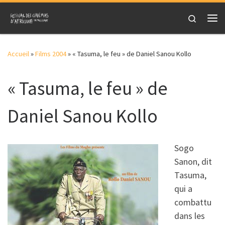
Skip to content
Search
Me
Accueil
»
Films 2004
»
« Tasuma, le feu » de Daniel Sanou Kollo
« Tasuma, le feu » de
Daniel Sanou Kollo
Sogo
Sanon, dit
Tasuma,
qui a
combattu
dans les