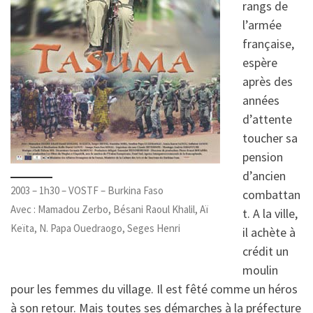
rangs de
l’armée
française,
espère
après des
années
d’attente
toucher sa
pension
d’ancien
2003 – 1h30 – VOSTF – Burkina Faso
combattan
Avec : Mamadou Zerbo, Bésani Raoul Khalil, Aï
t. A la ville,
Keïta, N. Papa Ouedraogo, Seges Henri
il achète à
crédit un
moulin
pour les femmes du village. Il est fêté comme un héros
à son retour. Mais toutes ses démarches à la préfecture