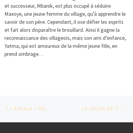
et successeur, Mbanik, est plus occupé à séduire
Maxoye, une jeune femme du village, qu’à apprendre le
savoir de son père. Cependant, il ose défier les esprits
et fait alors disparaître le brouillard. Ainsi il gagne la
reconnaissance des villageois, mais son ami d’enfance,
Yatma, qui est amoureux de la même jeune fille, en
prend ombrage…
Parcourir les articles
Article précédent
Ar
« KALALA » DE MAHAMAT-SALEH HAROUN
LA LEÇON DE CINÉMA DE THIERRY MICHEL AUTOUR DE LA RÉALISATION DE CONGO RIVER, AU-DELÀ DES TÉNÈBRES