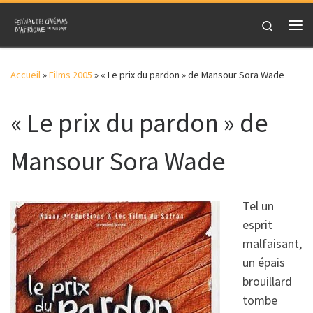
Skip to content
Search
Me
Accueil
»
Films 2005
»
« Le prix du pardon » de Mansour Sora Wade
« Le prix du pardon » de
Mansour Sora Wade
Tel un
esprit
malfaisant,
un épais
brouillard
tombe