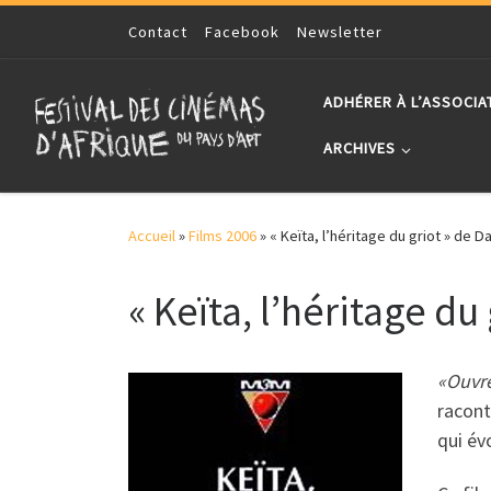
Skip to content
Contact
Facebook
Newsletter
ADHÉRER À L’ASSOCIA
ARCHIVES
Accueil
»
Films 2006
»
« Keïta, l’héritage du griot » de 
« Keïta, l’héritage du
«Ouvre
racont
qui év