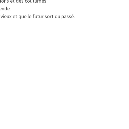
itions et des coutumes
gende.
vieux et que le futur sort du passé.