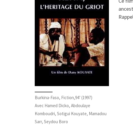
Ce fil
ancest
Rappel
Burkina-Faso, Fiction,94’ (1997)
Avec Hamed Dicko, Abdoulaye
Komboudri, Sotigui Kouyate, Mamadou
Sarr, Seydou Boro