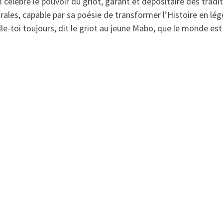
m célèbre le pouvoir du griot, garant et dépositaire des trad
rales, capable par sa poésie de transformer l’Histoire en lé
le-toi toujours, dit le griot au jeune Mabo, que le monde est 