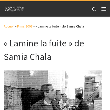
Skip to content
Search
Me
Accueil
»
Films 2007
»
« Lamine la fuite » de Samia Chala
« Lamine la fuite » de
Samia Chala