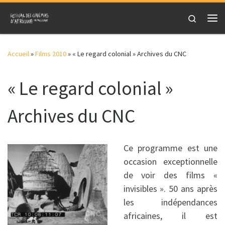
Skip to content
Search
Me
Accueil
»
Films 2010
»
« Le regard colonial » Archives du CNC
« Le regard colonial »
Archives du CNC
Ce programme est une
occasion exceptionnelle
de voir des films «
invisibles ». 50 ans après
les indépendances
africaines, il est