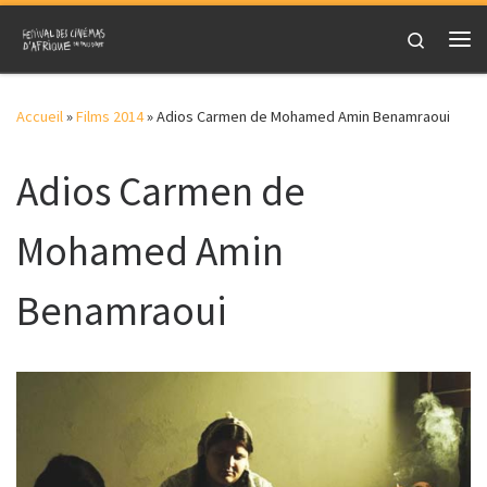
Skip to content
Search
Me
Accueil
»
Films 2014
»
Adios Carmen de Mohamed Amin Benamraoui
Adios Carmen de
Mohamed Amin
Benamraoui