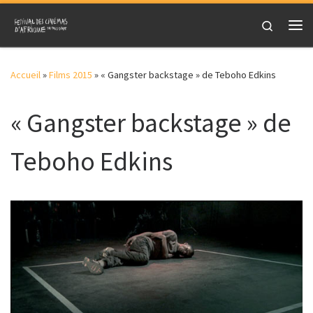
Skip to content
Search
Me
Accueil
»
Films 2015
»
« Gangster backstage » de Teboho Edkins
« Gangster backstage » de
Teboho Edkins