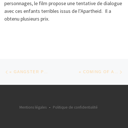
personnages, le film propose une tentative de dialogue
avec ces enfants terribles issus de l’Apartheid. Il a
obtenu plusieurs prix.
Parcourir les articles
Article précédent
Ar
« GANGSTER PROJECT » DE TEBOHO EDKINS
« COMING OF AGE » DE TEBOHO EDKINS
Mentions légales
-
Politique de confidentialité