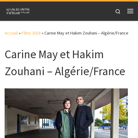
Skip to content
Search
Me
Accueil
»
Films 2018
»
Carine May et Hakim Zouhani – Algérie/France
Carine May et Hakim
Zouhani – Algérie/France