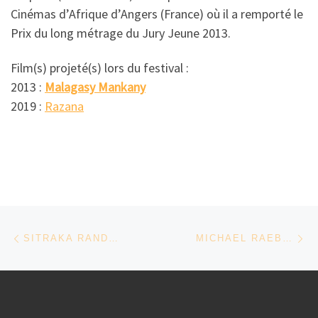
Cinémas d’Afrique d’Angers (France) où il a remporté le
Prix du long métrage du Jury Jeune 2013.
Film(s) projeté(s) lors du festival :
2013 :
Malagasy Mankany
2019 :
Razana
Parcourir les articles
Article précédent
Ar
SITRAKA RANDRIAMAHALY – MADAGASCAR
MICHAEL RAEBURN – AFRIQUE DU SUD