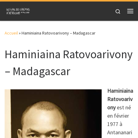
Skip to content
Search
Me
Accueil
»
Haminiaina Ratovoarivony – Madagascar
Haminiaina Ratovoarivony
– Madagascar
Haminiaina
Ratovoariv
ony
est né
en février
1977 à
Antananari