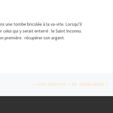
ns une tombe bricolée à la va-vite. Lorsqu’il
 celui qui y serait enterré : le Saint Inconnu.
on première : récupérer son argent.
Ar
« HIGH FANTASY » DE JENNA BASS