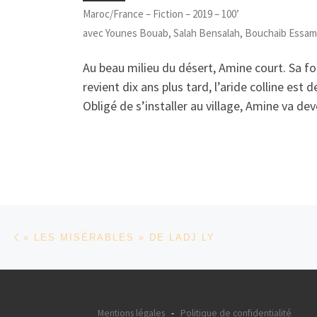
Maroc/France – Fiction – 2019 – 100’
avec Younes Bouab, Salah Bensalah, Bouchaib Essa
Au beau milieu du désert, Amine court. Sa for
revient dix ans plus tard, l’aride colline est 
Obligé de s’installer au village, Amine va d
Parcourir les articles
Article précédent
« LES MISÉRABLES » DE LADJ LY
Mentions légales
-
Politique de confidentialité