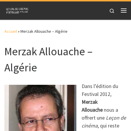
Skip to content
Search
Me
Accueil
»
Merzak Allouache – Algérie
Merzak Allouache –
Algérie
Dans l’édition du
Festival 2012,
Merzak
Allouache
nous a
offrert une
Leçon de
cinéma
, qui reste