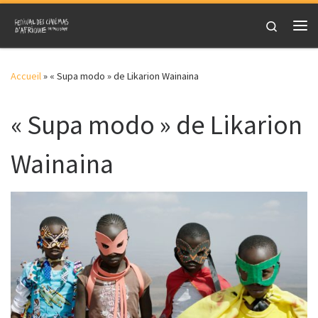
Skip to content
Search
Me
Accueil
»
« Supa modo » de Likarion Wainaina
« Supa modo » de Likarion
Wainaina