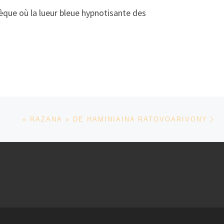
hèque où la lueur bleue hypnotisante des
Ar
« RAZANA » DE HAMINIAINA RATOVOARIVONY