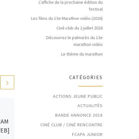
L’affiche de la prochaine édition du
festival
Les films du 13e Marathon vidéo (2026)
Ciné-club du 2 juillet 2026
Découvrez le palmarès du 13e
marathon vidéo
Le thème du marathon
CATÉGORIES
ACTIONS JEUNE PUBLIC
ACTUALITÉS
Publié
18 mars 2021
[CINE-RENCONTRES :
BANDE ANNONCE 2018
RAM
MARDI 23 MARS A
CINÉ CLUB / CINÉ RENCONTRE
WEB]
18H SUR SKYPE]
FCAPA JUNIOR