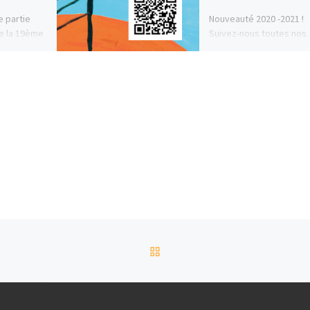
e partie
Nouveauté 2020 -2021 !
de la 19ème
Suivez-nous toutes nos
l des
actualités sur Instagram 
 Viens à la
@fca_pa FCAPA Pour
découvrir notre compte
Instagram, cliquez ici:
Instagram Likez, […]
RETOUR À LA LISTE DES