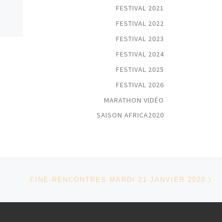
FESTIVAL 2021
La semaine prochaine, la
FESTIVAL 2022
discussion se poursuivra
:
autour du film « L’Enfance
FESTIVAL 2023
d’Ivan » de Andreï
FESTIVAL 2024
Tarkovski.La séance sera
animée par Tahar
FESTIVAL 2025
Chikhaoui.Le film […]
FESTIVAL 2026
MARATHON VIDÉO
SAISON AFRICA2020
Ar
 ARTICLES
CINÉ-RENCONTRES MARDI 21 JANVIER 2020