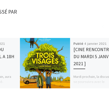
SSÉ PAR
021
Publié
4 janvier 2021
DU
[CINE RENCONTR
L A 18H
DU MARDI 5 JANV
2021 ]
ain, aura
Mardi prochain, la discu
né-
se poursuivra avec le
 du film
film « Trois visages » de
e coming »
Panahi. Puis comme
(2019).Le
d’habitude on se retrou
mardi à […]