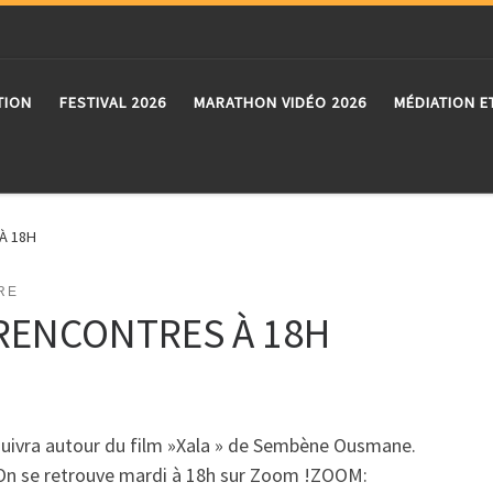
TION
FESTIVAL 2026
MARATHON VIDÉO 2026
MÉDIATION E
 À 18H
RE
É-RENCONTRES À 18H
rsuivra autour du film »Xala » de Sembène Ousmane.
.On se retrouve mardi à 18h sur Zoom !ZOOM: