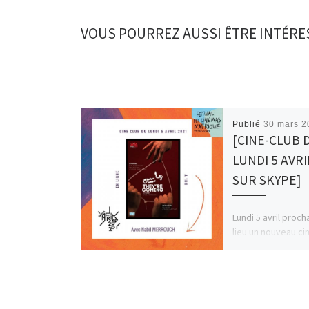
VOUS POURREZ AUSSI ÊTRE INTÉRE
Publié
30 mars 2
[CINE-CLUB 
LUNDI 5 AVRI
SUR SKYPE]
Lundi 5 avril proch
lieu un nouveau ci
club pour discuter
« Jayeen – They’r
de Nabil Merrouch 
débat sera […]