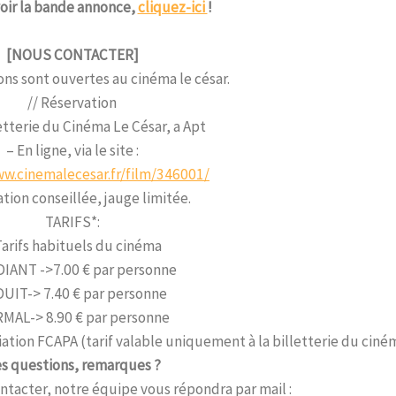
oir la bande annonce,
cliquez-ici
!
[NOUS CONTACTER]
ons sont ouvertes au cinéma le césar.
// Réservation
letterie du Cinéma Le César, a Apt
– En ligne, via le site :
ww.cinemalecesar.fr/film/346001/
tion conseillée, jauge limitée.
TARIFS*:
Tarifs habituels du cinéma
IANT ->7.00 € par personne
UIT-> 7.40 € par personne
MAL-> 8.90 € par personne
ciation FCAPA (tarif valable uniquement à la billetterie du ciné
s questions, remarques ?
ntacter, notre équipe vous répondra par mail :