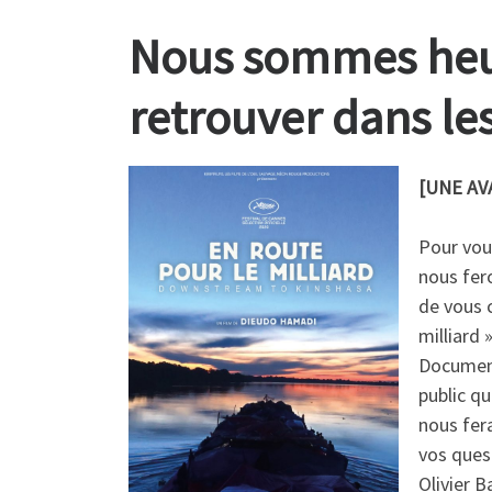
Nous sommes heu
retrouver dans le
[UNE AV
Pour vou
nous fero
de vous c
milliard 
Document
public qu
nous fera
vos ques
Olivier B