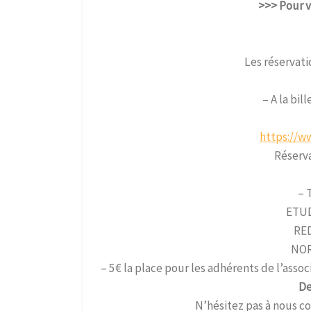
>>> Pour v
Les réservati
– A la bil
https://w
Réserva
– 
ETUD
RED
NOR
– 5€ la place pour les adhérents de l’asso
De
N’hésitez pas à nous co