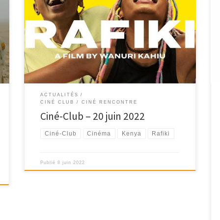
Ciné-Club du FCAPA, lundi 20 juin 2022 au Cinéma Le
César à Apt – 18h30 […]
ACTUALITÉS
CINÉ CLUB / CINÉ RENCONTRE
Ciné-Club – 20 juin 2022
Ciné-Club
Cinéma
Kenya
Rafiki
Publié
8 juin 2022