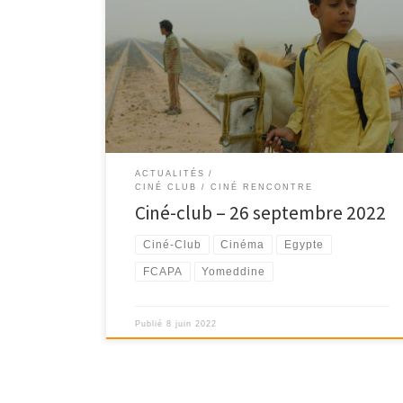
Ciné-Club du FCAPA lundi 26 septembre 2022 au
Cinéma Le César à Apt - 18h30
ACTUALITÉS
CINÉ CLUB / CINÉ RENCONTRE
Ciné-club – 26 septembre 2022
Ciné-Club
Cinéma
Egypte
FCAPA
Yomeddine
Publié
8 juin 2022