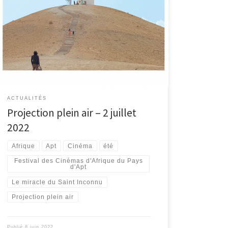
Le samedi 2 juillet à 21h45, au Jardin Public à Apt.
PROJECTION GRATUITE Organisée par […]
ACTUALITÉS
Projection plein air – 2 juillet
2022
Afrique
Apt
Cinéma
été
Festival des Cinémas d'Afrique du Pays
d'Apt
Le miracle du Saint Inconnu
Projection plein air
Publié
8 juin 2022