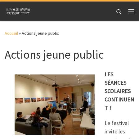
Skip to content
Search
Me
Accueil
»
Actions jeune public
Actions jeune public
LES
SÉANCES
SCOLAIRES
CONTINUEN
T !
Le festival
invite les