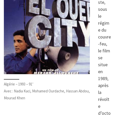
ste,
sous
le
régim
e du
couvre
-feu,
le film
se
situe
en
1989,
Algérie – 1993 – 91’
après
Avec : Nadia Kaci, Mohamed Ourdache, Hassan Abdou,
la
Mourad Khen
révolt
e
d’octo