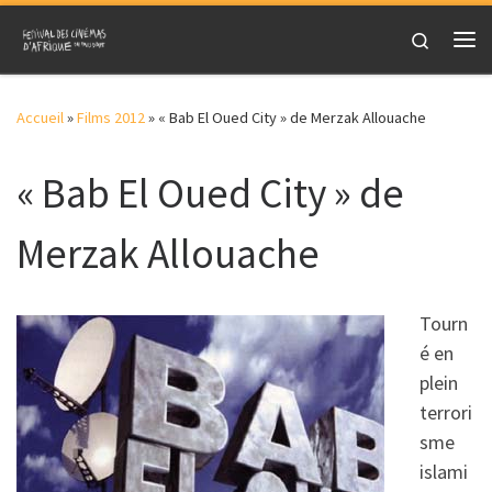
Skip to content
Search
Me
Accueil
»
Films 2012
»
« Bab El Oued City » de Merzak Allouache
« Bab El Oued City » de
Merzak Allouache
Tourn
é en
plein
terrori
sme
islami