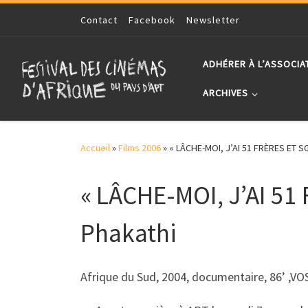
Skip to content
Contact
Facebook
Newsletter
ADHÉRER À L’ASSOCIA
ARCHIVES
Accueil
»
Films 2006
»
« LÂCHE-MOI, J’AI 51 FRÈRES ET 
« LÂCHE-MOI, J’AI 5
Phakathi
Afrique du Sud, 2004, documentaire, 86’ ,V