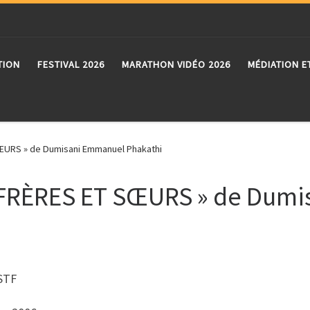
TION
FESTIVAL 2026
MARATHON VIDÉO 2026
MÉDIATION E
SŒURS » de Dumisani Emmanuel Phakathi
1 FRÈRES ET SŒURS » de Dum
OSTF