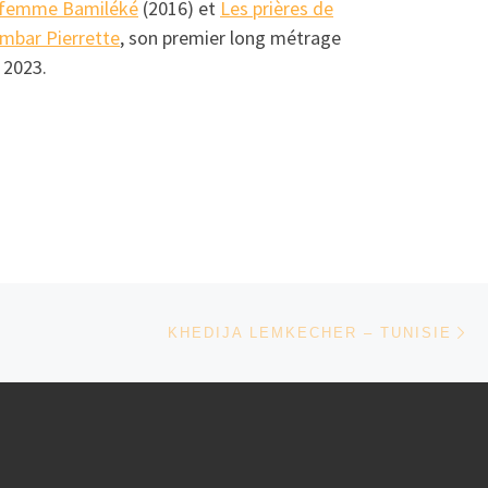
e femme Bamiléké
(2016) et
Les prières de
mbar Pierrette
, son premier long métrage
 2023.
Ar
KHEDIJA LEMKECHER – TUNISIE