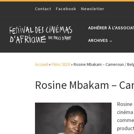
Skip to content
Contact
Facebook
Newsletter
ADHÉRER À L’ASSOCIA
ARCHIVES
Accueil
»
Films 2018
»
Rosine Mbakam – Cameroun / Bel
Rosine Mbakam – Ca
Rosine 
cinéma 
comme r
product