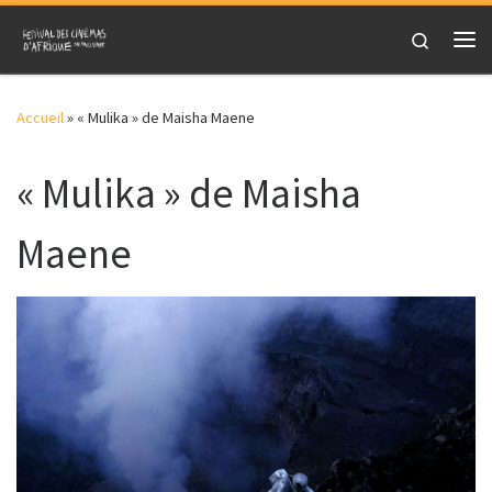
Skip to content
Search
Me
Accueil
»
« Mulika » de Maisha Maene
« Mulika » de Maisha
Maene