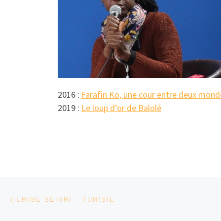
2016 :
Farafin Ko, une cour entre deux mond
2019 :
Le loup d’or de Balolé
Parcourir les articles
Article précédent
ERIGE SEHIRI – TUNISIE