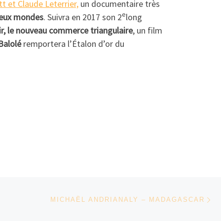
t et Claude Leterrier,
un documentaire très
e
 deux mondes
. Suivra en 2017 son 2
long
ir, le nouveau commerce triangulaire
, un film
Balolé
remportera l’Étalon d’or du
Ar
MICHAËL ANDRIANALY – MADAGASCAR