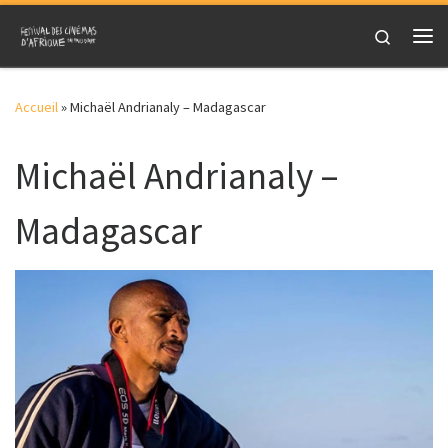
Skip to content
Search
Me
Accueil
»
Michaël Andrianaly – Madagascar
Michaël Andrianaly –
Madagascar