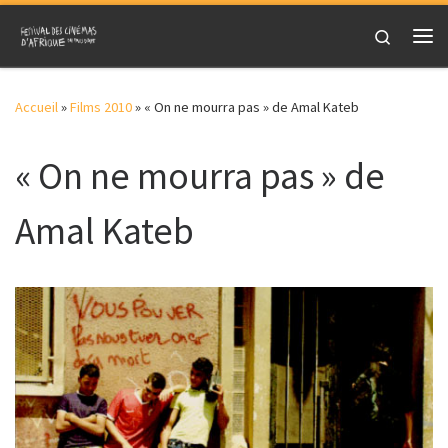
Skip to content
Search
Me
Accueil
»
Films 2010
»
« On ne mourra pas » de Amal Kateb
« On ne mourra pas » de
Amal Kateb