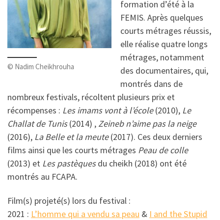
formation d’été à la
FEMIS. Après quelques
courts métrages réussis,
elle réalise quatre longs
métrages, notamment
© Nadim Cheikhrouha
des documentaires, qui,
montrés dans de
nombreux festivals, récoltent plusieurs prix et
récompenses :
Les imams vont à l’école
(2010),
Le
Challat de Tunis
(2014) ,
Zeineb n’aime pas la neige
(2016),
La Belle et la meute
(2017). Ces deux derniers
films ainsi que les courts métrages
Peau de colle
(2013) et
Les pastèques
du cheikh (2018) ont été
montrés au FCAPA.
Film(s) projeté(s) lors du festival :
2021 :
L’homme qui a vendu sa peau
&
I and the Stupid