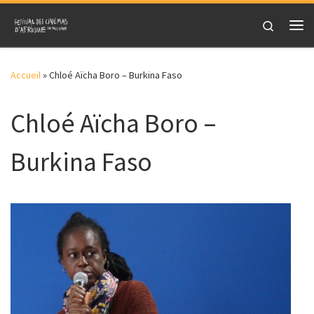
Skip to content
Search
Me
Accueil
»
Chloé Aïcha Boro – Burkina Faso
Chloé Aïcha Boro –
Burkina Faso